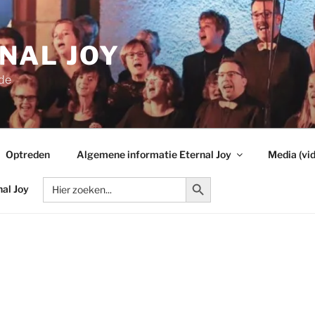
NAL JOY
de
Optreden
Algemene informatie Eternal Joy
Media (vid
Zoekknop
Zoek
nal Joy
naar: