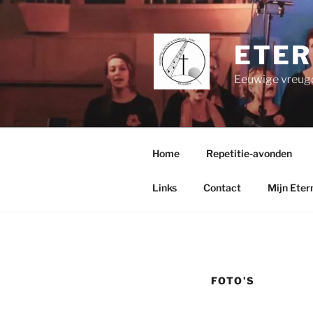
Ga
naar
de
ETER
inhoud
Eeuwige vreug
Home
Repetitie-avonden
Links
Contact
Mijn Eter
FOTO’S